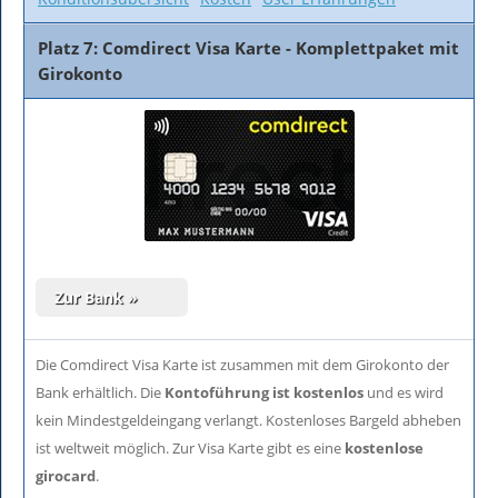
Platz 7: Comdirect Visa Karte - Komplettpaket mit
Girokonto
Die Comdirect Visa Karte ist zusammen mit dem Girokonto der
Bank erhältlich. Die
Kontoführung ist kostenlos
und es wird
kein Mindestgeldeingang verlangt. Kostenloses Bargeld abheben
ist weltweit möglich. Zur Visa Karte gibt es eine
kostenlose
girocard
.