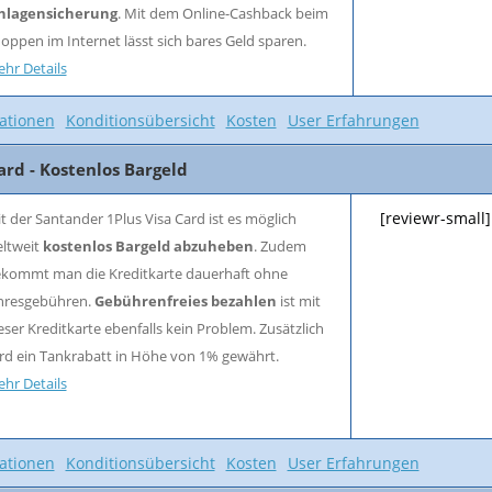
nlagensicherung
. Mit dem Online-Cashback beim
oppen im Internet lässt sich bares Geld sparen.
hr Details
ationen
Konditionsübersicht
Kosten
User Erfahrungen
ard - Kostenlos Bargeld
[reviewr-small]
t der Santander 1Plus Visa Card ist es möglich
ltweit
kostenlos Bargeld abzuheben
. Zudem
kommt man die Kreditkarte dauerhaft ohne
hresgebühren.
Gebührenfreies bezahlen
ist mit
eser Kreditkarte ebenfalls kein Problem. Zusätzlich
rd ein Tankrabatt in Höhe von 1% gewährt.
hr Details
ationen
Konditionsübersicht
Kosten
User Erfahrungen