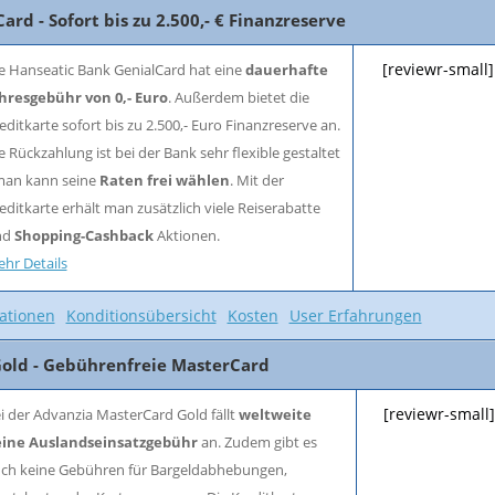
ard - Sofort bis zu 2.500,- € Finanzreserve
[reviewr-small]
e Hanseatic Bank GenialCard hat eine
dauerhafte
hresgebühr von 0,- Euro
. Außerdem bietet die
editkarte sofort bis zu 2.500,- Euro Finanzreserve an.
e Rückzahlung ist bei der Bank sehr flexible gestaltet
man kann seine
Raten frei wählen
. Mit der
editkarte erhält man zusätzlich viele Reiserabatte
nd
Shopping-Cashback
Aktionen.
hr Details
ationen
Konditionsübersicht
Kosten
User Erfahrungen
Gold - Gebührenfreie MasterCard
[reviewr-small]
i der Advanzia MasterCard Gold fällt
weltweite
ine Auslandseinsatzgebühr
an. Zudem gibt es
ch keine Gebühren für Bargeldabhebungen,