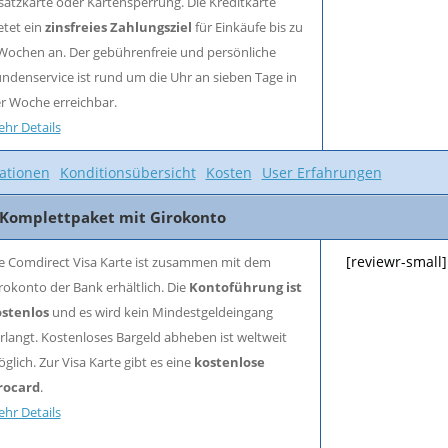
satzkarte oder Kartensperrung. Die Kreditkarte
etet ein
zinsfreies Zahlungsziel
für Einkäufe bis zu
Wochen an. Der gebührenfreie und persönliche
ndenservice ist rund um die Uhr an sieben Tage in
r Woche erreichbar.
hr Details
ationen
Konditionsübersicht
Kosten
User Erfahrungen
- Komplettpaket mit Girokonto
[reviewr-small]
e Comdirect Visa Karte ist zusammen mit dem
rokonto der Bank erhältlich. Die
Kontoführung ist
stenlos
und es wird kein Mindestgeldeingang
rlangt. Kostenloses Bargeld abheben ist weltweit
glich. Zur Visa Karte gibt es eine
kostenlose
rocard
.
hr Details