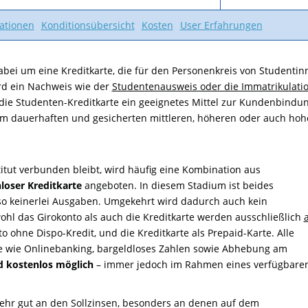
ationen
Konditionsübersicht
Kosten
User Erfahrungen
dabei um eine Kreditkarte, die für den Personenkreis von Studenti
rd ein Nachweis wie der
Studentenausweis oder die Immatrikulati
ie Studenten-Kreditkarte ein geeignetes Mittel zur Kundenbindung
m dauerhaften und gesicherten mittleren, höheren oder auch ho
itut verbunden bleibt, wird häufig eine Kombination aus
oser Kreditkarte
angeboten. In diesem Stadium ist beides
lso keinerlei Ausgaben. Umgekehrt wird dadurch auch kein
l das Girokonto als auch die Kreditkarte werden ausschließlich
to ohne Dispo-Kredit, und die Kreditkarte als Prepaid-Karte. Alle
e wie Onlinebanking, bargeldloses Zahlen sowie Abhebung am
 kostenlos möglich
– immer jedoch im Rahmen eines verfügbare
hr gut an den Sollzinsen, besonders an denen auf dem