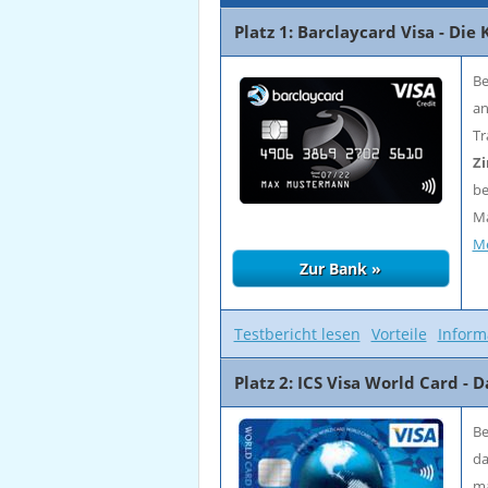
Platz 1: Barclaycard Visa - Di
Be
an
Tr
Z
be
Ma
Me
Testbericht lesen
Vorteile
Inform
Platz 2: ICS Visa World Card - 
Be
da
ma