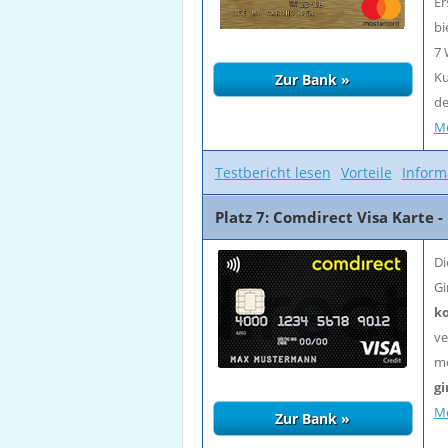
Er
bi
7 
Ku
de
Me
Testbericht lesen
Vorteile
Inform
Platz 7: Comdirect Visa Karte 
Di
Gi
ko
ve
mö
gi
Me