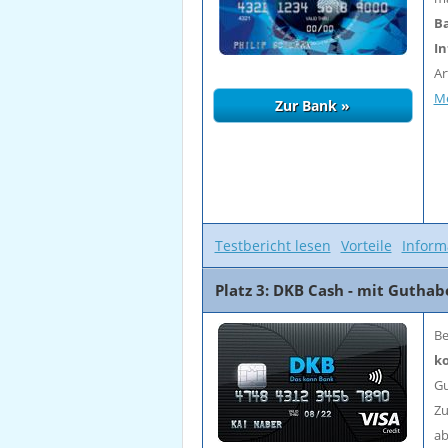
Ba
In
Ar
Me
Testbericht lesen
Vorteile
Inform
Platz 3: DKB Cash - mit Gutha
Be
ko
Gu
Zu
ab