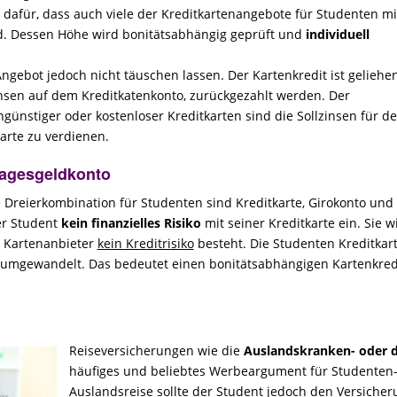
d dafür, dass auch viele der Kreditkartenangebote für Studenten mi
nd. Dessen Höhe wird bonitätsabhängig geprüft und
individuell
ngebot jedoch nicht täuschen lassen. Der Kartenkredit ist geliehe
insen auf dem Kreditkatenkonto, zurückgezahlt werden. Der
günstiger oder kostenloser Kreditkarten sind die Sollzinsen für d
arte zu verdienen.
Tagesgeldkonto
 Dreierkombination für Studenten sind Kreditkarte, Girokonto und
er Student
kein finanzielles Risiko
mit seiner Kreditkarte ein. Sie w
n Kartenanbieter
kein Kreditrisiko
besteht. Die Studenten Kreditkar
te umgewandelt. Das bedeutet einen bonitätsabhängigen Kartenkred
Reiseversicherungen wie die
Auslandskranken- oder d
häufiges und beliebtes Werbeargument für Studenten-K
Auslandsreise sollte der Student jedoch den Versiche