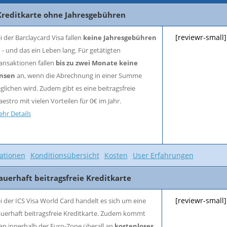
e Kreditkarte ohne Jahresgebühren
[reviewr-small]
i der Barclaycard Visa fallen
keine Jahresgebühren
 - und das ein Leben lang. Für getätigten
ansaktionen fallen
bis zu zwei Monate keine
insen
an, wenn die Abrechnung in einer Summe
glichen wird. Zudem gibt es eine beitragsfreie
estro mit vielen Vorteilen für 0€ im Jahr.
hr Details
ationen
Konditionsübersicht
Kosten
User Erfahrungen
Dauerhaft beitragsfreie Kreditkarte
[reviewr-small]
i der ICS Visa World Card handelt es sich um eine
uerhaft beitragsfreie Kreditkarte. Zudem kommt
n innerhalb der Euro-Zone überall an
kostenloses