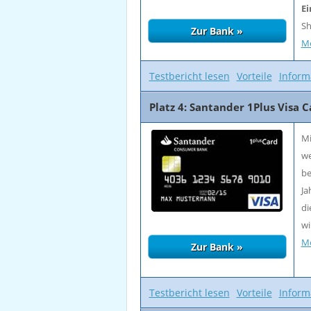
Ei
Sh
Me
Testbericht lesen
Vorteile
Inform
Platz 4: Santander 1Plus Visa C
Mi
we
be
Ja
di
wi
Me
Testbericht lesen
Vorteile
Inform