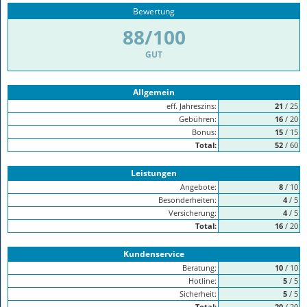
Bewertung
88/100
GUT
Allgemein
eff. Jahreszins:
21
/ 25
Gebühren:
16
/ 20
Bonus:
15
/ 15
Total:
52
/ 60
Leistungen
Angebote:
8
/ 10
Besonderheiten:
4
/ 5
Versicherung:
4
/ 5
Total:
16
/ 20
Kundenservice
Beratung:
10
/ 10
Hotline:
5
/ 5
Sicherheit:
5
/ 5
Total:
20
/ 20