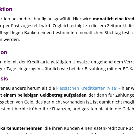
ktion
rden besonders häufig ausgewählt. Hier wird
monatlich eine Kre
 per Post zugestellt wird. Zugleich erfolgt zu diesem Zeitpunkt d
Regel legen Banken einen bestimmten monatlichen Stichtag fest,
n werden.
ion
n die mit der Kreditkarte getätigten Umsätze umgehend dem Verre
ger Tage eingezogen – ähnlich wie bei der Bezahlung mit der EC-Ka
sis
 genau anders herum als die
klassischen Kreditkarten (Visa)
– hier 
t einem beliebigen Geldbetrag aufgeladen
, der dann für Zahlunge
sgeben von Geld, das gar nicht vorhanden ist, ist damit nicht mög
sten Überblick über ihre Finanzen, und geraten nicht in die Gefah
tkartenunternehmen
, die ihren Kunden einen Ratenkredit zur Rü