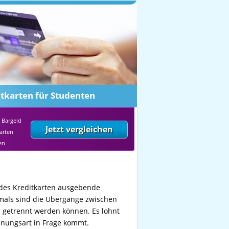
itkarten für Studenten
 Bargeld
arten
en
edes Kreditkarten ausgebende
ftmals sind die Übergänge zwischen
r getrennt werden können. Es lohnt
hnungsart in Frage kommt.