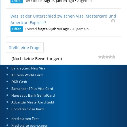
Offen
Der Obere
fragte 9 Jahren ago
•
Allgemein
Was ist der Unterschied zwischen Visa, Mastercard und
American Express?
Offen
Konrad
fragte 9 Jahren ago
•
Allgemein
Stelle eine Frage
(Noch keine Bewertungen)
Barclaycard New Visa
ICS Visa World Card
DKB Cash
Santander 1Plus Visa Card
Hanseatic Bank GenialCard
Advanzia MasterCard Gold
Comdirect Visa Karte
Kreditkarten Test
Kreditkarte beantragen