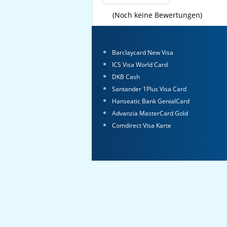
(Noch keine Bewertungen)
Barclaycard New Visa
ICS Visa World Card
DKB Cash
Santander 1Plus Visa Card
Hanseatic Bank GenialCard
Advanzia MasterCard Gold
Comdirect Visa Karte